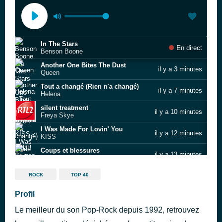
In The Stars
En direct
Benson Boone
Another One Bites The Dust
il y a 3 minutes
Queen
Tout a changé (Rien n'a changé)
il y a 7 minutes
Helena
silent treatment
il y a 10 minutes
Freya Skye
I Was Made For Lovin' You
il y a 12 minutes
KISS
Coups et blessures
il y a 13 minutes
BB Brunes
Don't Speak
il y a 17 minutes
ROCK
TOP 40
No Doubt
Steel and Soul
Profil
il y a 21 minutes
Mittie Heller
Le meilleur du son Pop-Rock depuis 1992, retrouvez
Feel the Suffering
il y a 22 minutes
Rust Lantern