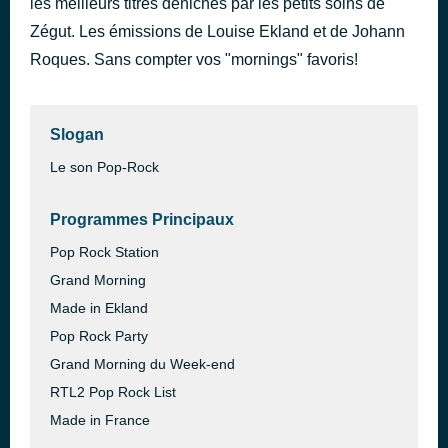
les meilleurs titres dénichés par les petits soins de
FEVER DREAM
Zégut. Les émissions de Louise Ekland et de Johann
il y a 23 minutes
Alex Warren
Roques. Sans compter vos "mornings" favoris!
Slogan
Le son Pop-Rock
Programmes Principaux
Pop Rock Station
Grand Morning
Made in Ekland
Pop Rock Party
Grand Morning du Week-end
RTL2 Pop Rock List
Made in France