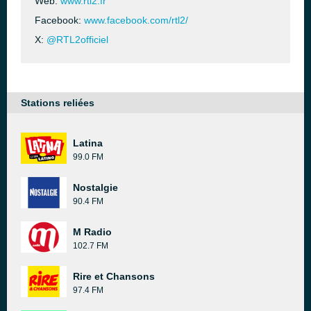
Web:
www.rtl2.fr
Facebook:
www.facebook.com/rtl2/
X:
@RTL2officiel
Stations reliées
Latina
99.0 FM
Nostalgie
90.4 FM
M Radio
102.7 FM
Rire et Chansons
97.4 FM