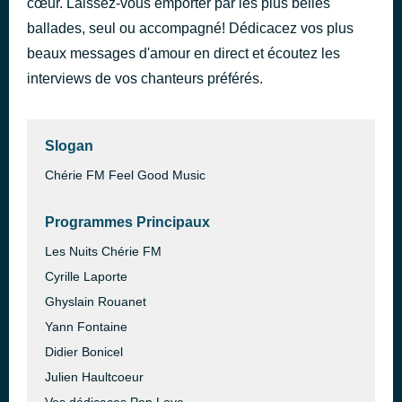
cœur. Laissez-vous emporter par les plus belles
Promiscuous
ballades, seul ou accompagné! Dédicacez vos plus
il y a 20 minutes
Nelly Furtado
beaux messages d'amour en direct et écoutez les
interviews de vos chanteurs préférés.
Slogan
Chérie FM Feel Good Music
Programmes Principaux
Les Nuits Chérie FM
Cyrille Laporte
Ghyslain Rouanet
Yann Fontaine
Didier Bonicel
Julien Haultcoeur