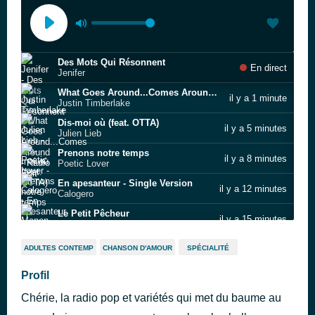
Des Mots Qui Résonnent
En direct
Jenifer
What Goes Around...Comes Around - Radio Edit
il y a 1 minute
Justin Timberlake
Dis-moi où (feat. OTTA)
il y a 5 minutes
Julien Lieb
Prenons notre temps
il y a 8 minutes
Poetic Lover
En apesanteur - Single Version
il y a 12 minutes
Calogero
Le Petit Pêcheur
il y a 15 minutes
Manon Lisa
L’histoire d’un petit pêcheur
il y a 17 minutes
ADULTES CONTEMP
CHANSON D'AMOUR
SPÉCIALITÉ
AYOUB HAJJI
Swimming
Profil
il y a 18 minutes
Black Red Gold
Chérie, la radio pop et variétés qui met du baume au
When Love Takes Over
il y a 19 minutes
David Guetta