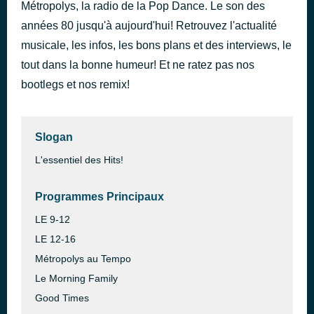
Métropolys, la radio de la Pop Dance. Le son des
MOVIN' TO THE SUN
il y a 54 minutes
années 80 jusqu'à aujourd'hui! Retrouvez l'actualité
HUGEL, IMAEL ANGEL & ULTRA NATE
musicale, les infos, les bons plans et des interviews, le
tout dans la bonne humeur! Et ne ratez pas nos
bootlegs et nos remix!
Slogan
L'essentiel des Hits!
Programmes Principaux
LE 9-12
LE 12-16
Métropolys au Tempo
Le Morning Family
Good Times