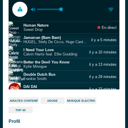
Human Nature
En direct
Sweet Drop
Jamaican (Bam Bam)
il y a 5 minutes
HUGEL, Stefy De Cicco, Hugo Cantarra & Nikol Apatini
I Need Your Love
il y a 10 minutes
Calvin Harris feat. Ellie Goulding
Better the Devil You Know
il y a 13 minutes
Kylie Minogue
Double Dutch Bus
il y a 29 minutes
Frankie Smith
DAI DAI
il y a 33 minutes
SHAKIRA FEAT BURNA BOY
Say So
il y a 38 minutes
ADULTES CONTEMP
HOUSE
MUSIQUE ELECTRO
Doja Cat
TOP 40
Savannah
il y a 45 minutes
Peter Cincotti
Profil
Sunny
il y a 49 minutes
Boney M.