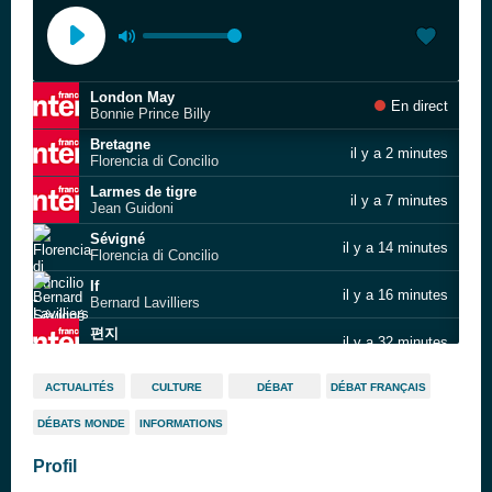
London May
En direct
Bonnie Prince Billy
Bretagne
il y a 2 minutes
Florencia di Concilio
Larmes de tigre
il y a 7 minutes
Jean Guidoni
Sévigné
il y a 14 minutes
Florencia di Concilio
If
il y a 16 minutes
Bernard Lavilliers
편지
il y a 32 minutes
Cho Young Wook
슬픈 인연
il y a 37 minutes
ACTUALITÉS
CULTURE
DÉBAT
DÉBAT FRANÇAIS
Cho Young Wook
DÉBATS MONDE
INFORMATIONS
Opening
il y a 41 minutes
Rone
Profil
Lacuna
il y a 44 minutes
Janek Gwizdala