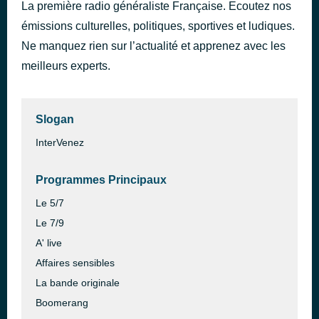
La première radio généraliste Française. Ecoutez nos
LA CANCIÓN
il y a 2 heures
émissions culturelles, politiques, sportives et ludiques.
J Balvin
Ne manquez rien sur l’actualité et apprenez avec les
meilleurs experts.
Slogan
InterVenez
Programmes Principaux
Le 5/7
Le 7/9
A' live
Affaires sensibles
La bande originale
Boomerang