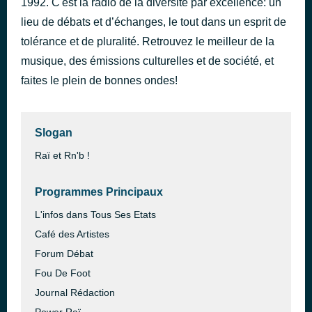
1992. C'est la radio de la diversité par excellence: un
Mazal Mazal
lieu de débats et d’échanges, le tout dans un esprit de
il y a 32 minutes
Kader Japonais
tolérance et de pluralité. Retrouvez le meilleur de la
musique, des émissions culturelles et de société, et
faites le plein de bonnes ondes!
Slogan
Raï et Rn'b !
Programmes Principaux
L'infos dans Tous Ses Etats
Café des Artistes
Forum Débat
Fou De Foot
Journal Rédaction