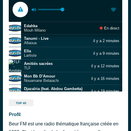
Edahka
En direct
Mouh Milano
Tanumi - Live
il y a 2 minutes
Allaoua
Ella
il y a 9 minutes
Lartiste
Amitiés sacrées
il y a 12 minutes
TLF
Mon Bb D’Amour
il y a 16 minutes
Nouamane Belaiachi
Djazaïria (feat. Abdou Gambetta)
il y a 19 minutes
Anas
Pilé - Gospel Version
il y a 22 minutes
TOP 40
Kano Choir
Rani Maghmoum
Profil
il y a 24 minutes
Kader Japonais
Beur FM est une radio thématique française créée en
Ainsi va la vie - feat. Younes
il y a 28 minutes
Kenza Farah