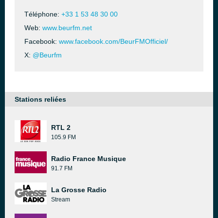
Téléphone:
+33 1 53 48 30 00
Web:
www.beurfm.net
Facebook:
www.facebook.com/BeurFMOfficiel/
X:
@Beurfm
Stations reliées
RTL 2
105.9 FM
Radio France Musique
91.7 FM
La Grosse Radio
Stream