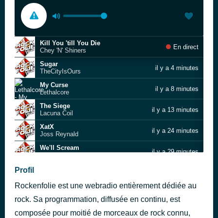
Kill You 'till You Die
En direct
Chey 'N' Shiners
Sugar
il y a 4 minutes
TheCityIsOurs
My Curse
il y a 8 minutes
Lethalcore
The Siege
il y a 13 minutes
Lacuna Coil
XatX
il y a 24 minutes
Joss Reynald
We'll Scream
il y a 29 minutes
Eve's Bite
Rude Awakening
Profil
il y a 34 minutes
Prong
Rockenfolie est une webradio entièrement dédiée au
The Long Walk
il y a 41 minutes
CØMA CHILD
rock. Sa programmation, diffusée en continu, est
Like a Stone
composée pour moitié de morceaux de rock connu,
il y a 46 minutes
Audioslave