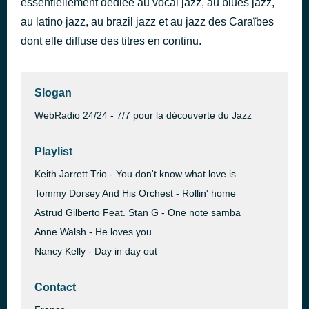
essentiellement dédiée au vocal jazz, au blues jazz,
Route 66
au latino jazz, au brazil jazz et au jazz des Caraïbes
il y a 40 minutes
The Manhattan Transfer
dont elle diffuse des titres en continu.
Slogan
WebRadio 24/24 - 7/7 pour la découverte du Jazz
Playlist
Keith Jarrett Trio - You don't know what love is
Tommy Dorsey And His Orchest - Rollin' home
Astrud Gilberto Feat. Stan G - One note samba
Anne Walsh - He loves you
Nancy Kelly - Day in day out
Contact