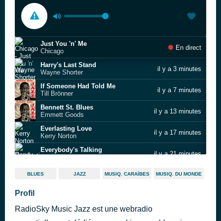
Just You 'n' Me
En direct
Chicago
Harry's Last Stand
il y a 3 minutes
Wayne Shorter
If Someone Had Told Me
il y a 7 minutes
Till Brönner
Bennett St. Blues
il y a 13 minutes
Emmett Goods
Everlasting Love
il y a 17 minutes
Kerry Norton
Everybody's Talking
il y a 21 minutes
Randy Crawford
Back at the Chicken Shack
il y a 25 minutes
BLUES
JAZZ
MUSIQ. CARAÏBES
MUSIQ. DU MONDE
Roosevelt Hoover III
Delilah
Profil
il y a 29 minutes
North America Jazz Aliiance
RadioSky Music Jazz est une webradio
Taking a Chance on Love
il y a 33 minutes
Stéphane Grappelli