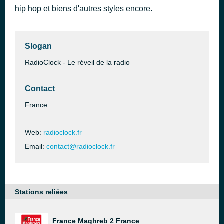
hip hop et biens d'autres styles encore.
Il Est Libre Max
il y a 44 minutes
Hervé Cristiani
Slogan
RadioClock - Le réveil de la radio
Contact
France
Web:
radioclock.fr
Email:
contact@radioclock.fr
Stations reliées
France Maghreb 2 France