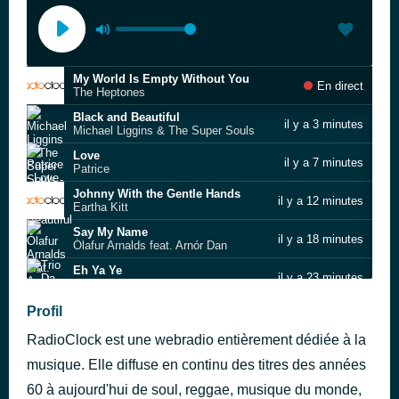
My World Is Empty Without You
En direct
The Heptones
Black and Beautiful
il y a 3 minutes
Michael Liggins & The Super Souls
Love
il y a 7 minutes
Patrice
Johnny With the Gentle Hands
il y a 12 minutes
Eartha Kitt
Say My Name
il y a 18 minutes
Ólafur Arnalds feat. Arnór Dan
Eh Ya Ye
il y a 23 minutes
Trio Da Kali
Diamond in the Rough
Profil
il y a 28 minutes
Syl Johnson
RadioClock est une webradio entièrement dédiée à la
St. Thomas
il y a 32 minutes
Sonny Rollins
musique. Elle diffuse en continu des titres des années
Aim for My Head
60 à aujourd'hui de soul, reggae, musique du monde,
il y a 38 minutes
Jacob Banks