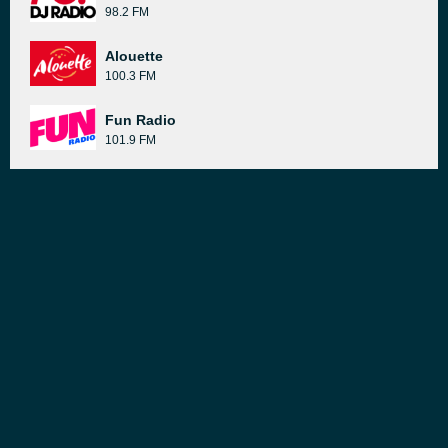
98.2 FM
Alouette
100.3 FM
Fun Radio
101.9 FM