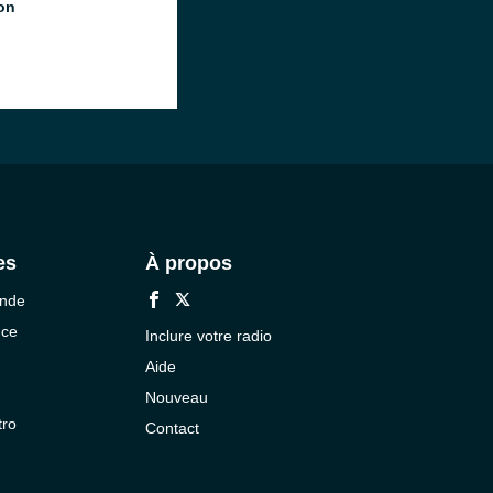
ion
es
À propos
onde
nce
Inclure votre radio
Aide
Nouveau
tro
Contact