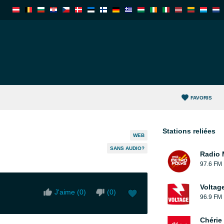
FAVORIS
Stations reliées
WEB
SANS AUDIO?
Radio 
97.6 FM
Voltag
J'aime (
0
)
(
0
)
96.9 FM
Chérie