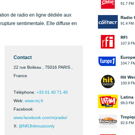
91.7 FM
ion de radio en ligne dédiée aux
Radio 
rupture sentimentale. Elle diffuse en
91.4 FM
RFI
107.9 F
Contact
Europe
104.7 F
22 rue Boileau , 75016 PARIS ,
France
Hit We
100.9 F
Téléphone:
+33 01 40 71 40
Latina
Web:
www.nrj.fr
99.0 FM
Facebook:
Tropiq
www.facebook.com/nrjradio/
92.6 FM
X:
@NRJhitmusiconly