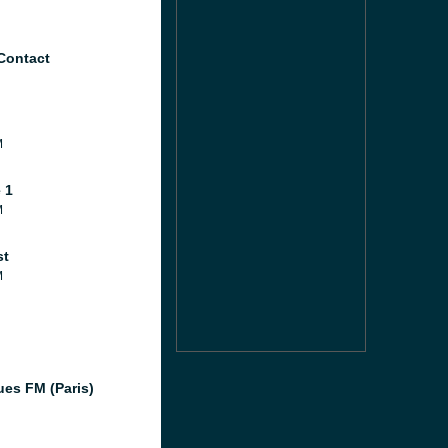
Contact
M
 1
M
st
M
ues FM (Paris)