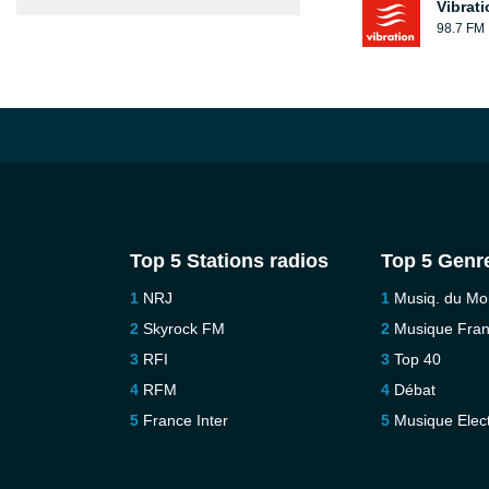
Vibrat
98.7 FM
Top 5 Stations radios
Top 5 Genr
NRJ
Musiq. du M
Skyrock FM
Musique Fra
RFI
Top 40
RFM
Débat
France Inter
Musique Elec