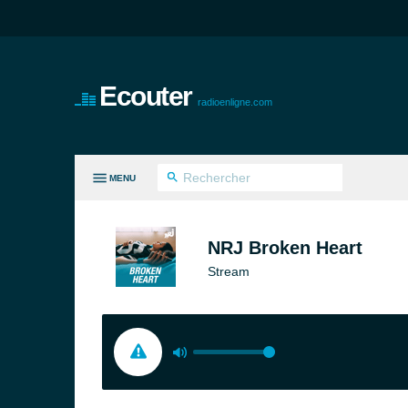
Ecouter
radioenligne.com
MENU
ES GENRES
NRJ Broken Heart
Stream