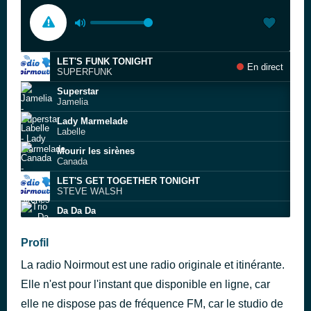
LET'S FUNK TONIGHT
En direct
SUPERFUNK
Superstar
Jamelia
Lady Marmelade
Labelle
Mourir les sirènes
Canada
LET'S GET TOGETHER TONIGHT
STEVE WALSH
Da Da Da
Trio
Dancing Tight
Profil
Phil Fearon & Galaxy feat. Dee Galdes
La radio Noirmout est une radio originale et itinérante.
Let 'Em In
Billy Paul
Elle n'est pour l'instant que disponible en ligne, car
Beautiful Lie
elle ne dispose pas de fréquence FM, car le studio de
Celestal