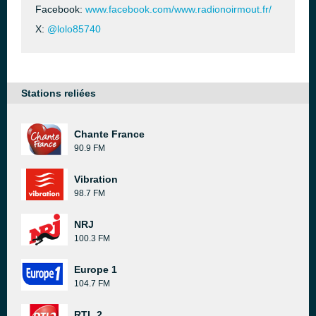
Facebook:
www.facebook.com/www.radionoirmout.fr/
X:
@lolo85740
Stations reliées
Chante France
90.9 FM
Vibration
98.7 FM
NRJ
100.3 FM
Europe 1
104.7 FM
RTL 2