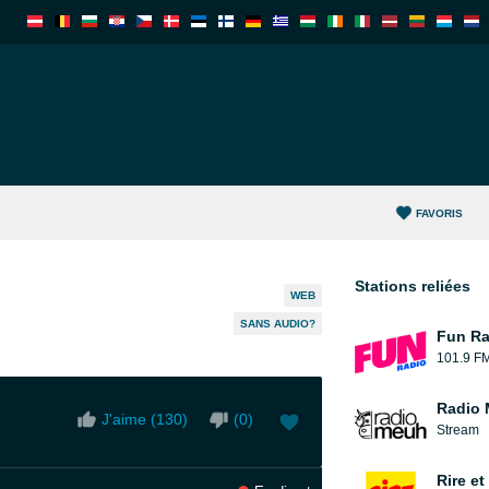
FAVORIS
Stations reliées
WEB
SANS AUDIO?
Fun Ra
101.9 F
Radio
J'aime (
130
)
(
0
)
Stream
Rire e