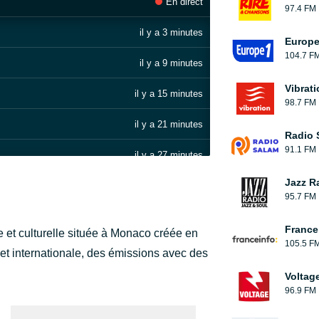
En direct
97.4 FM
il y a 3 minutes
Europe
104.7 F
il y a 9 minutes
Vibrat
il y a 15 minutes
98.7 FM
il y a 21 minutes
Radio 
91.1 FM
il y a 27 minutes
Jazz R
il y a 31 minutes
95.7 FM
il y a 35 minutes
France
 et culturelle située à Monaco créée en
105.5 F
il y a 40 minutes
et internationale, des émissions avec des
Voltag
il y a 44 minutes
96.9 FM