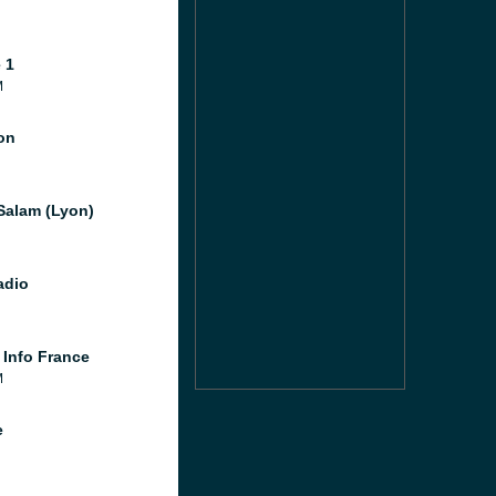
 1
M
ion
Salam (Lyon)
adio
 Info France
M
e