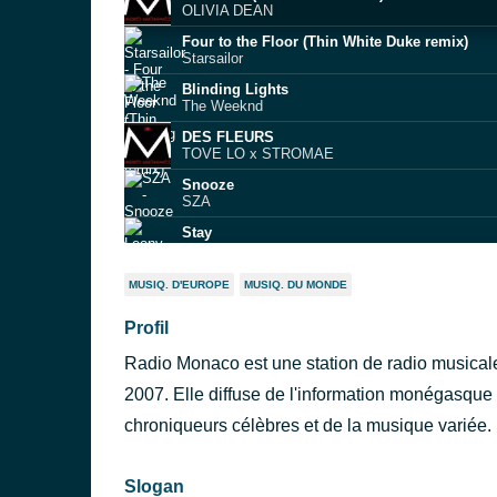
OLIVIA DEAN
Four to the Floor (Thin White Duke remix)
Starsailor
Blinding Lights
The Weeknd
DES FLEURS
TOVE LO x STROMAE
Snooze
SZA
Stay
Leony
Hey Brother
MUSIQ. D'EUROPE
MUSIQ. DU MONDE
Avicii
Profil
New Religion
Bebe Rexha
Radio Monaco est une station de radio musicale
THE ART OF LETTING GO
MONCRIEFF
2007. Elle diffuse de l'information monégasque 
Superstar
chroniqueurs célèbres et de la musique variée.
Lupe Fiasco feat. Matthew Santos
Slogan