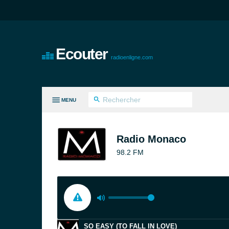
Ecouter
radioenligne.com
MENU
ES GENRES
Radio Monaco
98.2 FM
SO EASY (TO FALL IN LOVE)