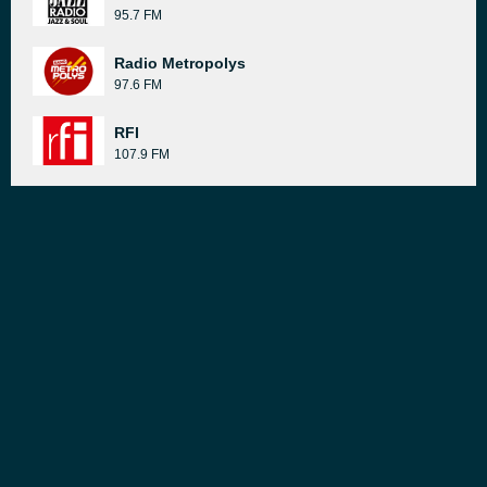
95.7 FM
Radio Metropolys
97.6 FM
RFI
107.9 FM