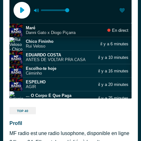
Maré
En direct
Danni Gato x Diogo Piçarra
Chico Fininho
il y a 6 minutes
Rui Veloso
EDUARDO COSTA
il y a 10 minutes
ANTES DE VOLTAR PRA CASA
Escolho-te hoje
il y a 16 minutes
Céminho
ESPELHO
il y a 20 minutes
AGIR
... O Corpo É Que Paga
il y a 25 minutes
Antonio Variacoes
Na Minha Rua
il y a 29 minutes
TOP 40
Carina Rodrigues
Rainha de Blue Jeans
Profil
il y a 35 minutes
Império dos Sentados
MF radio est une radio lusophone, disponible en ligne
Totoloto
il y a 39 minutes
Soraia Ramos