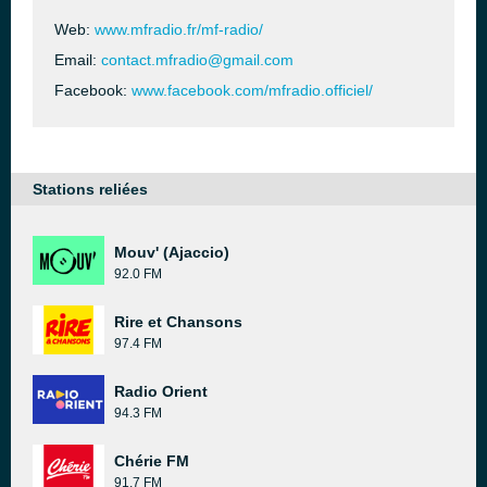
Web:
www.mfradio.fr/mf-radio/
Email:
contact.mfradio@gmail.com
Facebook:
www.facebook.com/mfradio.officiel/
Stations reliées
Mouv' (Ajaccio)
92.0 FM
Rire et Chansons
97.4 FM
Radio Orient
94.3 FM
Chérie FM
91.7 FM