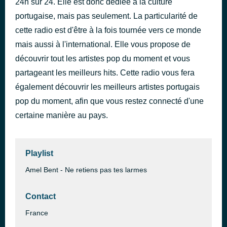
24h sur 24. Elle est donc dédiée à la culture
Encaixa
portugaise, mais pas seulement. La particularité de
il y a 45 minutes
Dynamo feat. Djodje & Ricky Boy
cette radio est d'être à la fois tournée vers ce monde
mais aussi à l'international. Elle vous propose de
découvrir tout les artistes pop du moment et vous
partageant les meilleurs hits. Cette radio vous fera
également découvrir les meilleurs artistes portugais
pop du moment, afin que vous restez connecté d'une
certaine manière au pays.
Playlist
Amel Bent - Ne retiens pas tes larmes
Contact
France