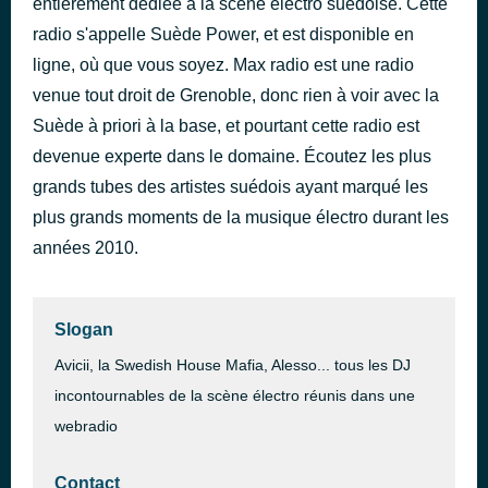
entièrement dédiée à la scène electro suédoise. Cette
City of Dreams
radio s'appelle Suède Power, et est disponible en
il y a 44 minutes
Dirty South & Alesso feat. Ruben Haze
ligne, où que vous soyez. Max radio est une radio
venue tout droit de Grenoble, donc rien à voir avec la
Suède à priori à la base, et pourtant cette radio est
devenue experte dans le domaine. Écoutez les plus
grands tubes des artistes suédois ayant marqué les
plus grands moments de la musique électro durant les
années 2010.
Slogan
Avicii, la Swedish House Mafia, Alesso... tous les DJ
incontournables de la scène électro réunis dans une
webradio
Contact