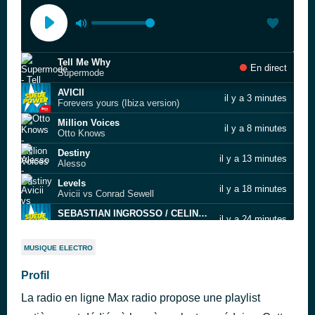
Tell Me Why
En direct
Supermode
AVICII
il y a 3 minutes
Forevers yours (Ibiza version)
Million Voices
il y a 8 minutes
Otto Knows
Destiny
il y a 13 minutes
Alesso
Levels
il y a 18 minutes
Avicii vs Conrad Sewell
SEBASTIAN INGROSSO / CELINE DION
il y a 24 minutes
A new day
MAX Radio Su?de Power
il y a 29 minutes
MUSIQUE ELECTRO
Something New
Profil
il y a 34 minutes
Axwell Λ Ingrosso
La radio en ligne Max radio propose une playlist
Runaway (U&L)
il y a 39 minutes
Galantis, David Guetta & Little Mix