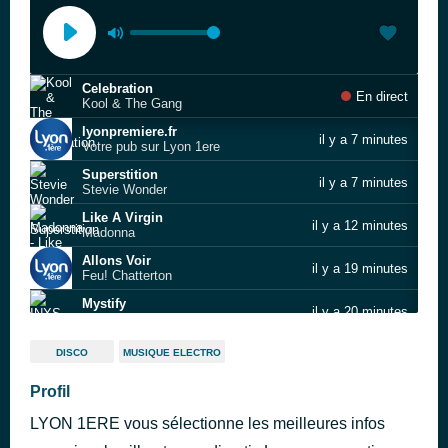
Celebration
En direct
Kool & The Gang
lyonpremiere.fr
il y a 7 minutes
Votre pub sur Lyon 1ere
Superstition
il y a 7 minutes
Stevie Wonder
Like A Virgin
il y a 12 minutes
Madonna
Allons Voir
il y a 19 minutes
Feu! Chatterton
Mystify
il y a 20 minutes
INXS
Ma préférence
il y a 29 minutes
DISCO
MUSIQUE ELECTRO
Julien Clerc
Bleu comme toi
Profil
il y a 32 minutes
Étienne Daho
LYON 1ERE vous sélectionne les meilleures infos
Stuck In The Middle With You
il y a 39 minutes
Stealers Wheel