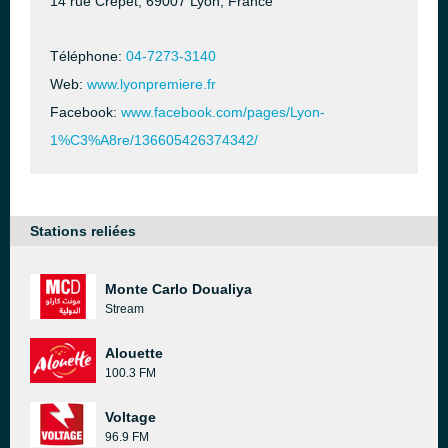
14 rue Crépet, 69007 Lyon, France
Téléphone:
04-7273-3140
Web:
www.lyonpremiere.fr
Facebook:
www.facebook.com/pages/Lyon-
1%C3%A8re/136605426374342/
Stations reliées
Monte Carlo Doualiya
Stream
Alouette
100.3 FM
Voltage
96.9 FM