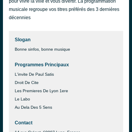
pour vivre la ville et vous divertir. La programmation
L AMOUR, L AMOUR, L AMOUR
musicale regroupe vos titres préférés des 3 dernières
il y a 42 minutes
BON ENTENDEUR
décennies
Slogan
Bonne sinfos, bonne musique
Programmes Principaux
L'invite De Paul Satis
Droit De Cite
Les Premieres De Lyon 1ere
Le Labo
Au Dela Des 5 Sens
Contact