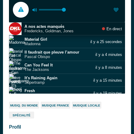
A nos actes manqués
En direct
Fredericks, Goldman, Jones
Material Girl
il y a 25 secondes
Madonna
Il faudrait que pleuve l’amour
il y a 4 minutes
Pascal Obispo
Can You Feel It
il y a 8 minutes
The Jacksons
It's Raining Again
il y a 15 minutes
Supertramp
Fresh
il y a 19 minutes
Kool & The Gang
Sign Your Name
il y a 24 minutes
MUSIQ. DU MONDE
MUSIQUE FRANCE
MUSIQUE LOCALE
Terence Trent D'Arby
SPÉCIALITÉ
Les Sunlights des tropiques
il y a 29 minutes
Gilbert Montagné
Profil
Flashback
il y a 34 minutes
Imagination