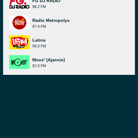
FG DJ RADIO
98.2 FM
Radio Metropolys
97.6 FM
Latina
99.0 FM
Mouv' (Ajaccio)
92.0 FM