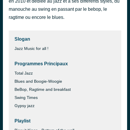
en 2010 et dédiée au jazz et à ses différents styles, du
Crepuscule
manouche au swing en passant par le bebop, le
il y a 38 minutes
Jo Privat
ragtime ou encore le blues.
Slogan
Jazz Music for all !
Programmes Principaux
Total Jazz
Blues and Boogie-Woogie
BeBop, Ragtime and breakfast
Swing Times
Gypsy jazz
Playlist