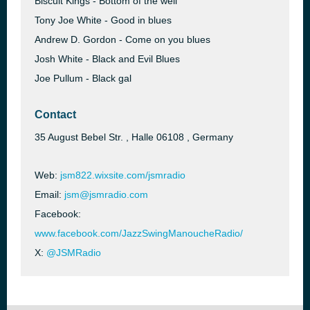
Biscuit Kings - Bottom of the well
Tony Joe White - Good in blues
Andrew D. Gordon - Come on you blues
Josh White - Black and Evil Blues
Joe Pullum - Black gal
Contact
35 August Bebel Str. , Halle 06108 , Germany
Web:
jsm822.wixsite.com/jsmradio
Email:
jsm@jsmradio.com
Facebook:
www.facebook.com/JazzSwingManoucheRadio/
X:
@JSMRadio