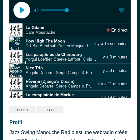
La Gitane
En direct
Café Moustache
How High The Moon
il y a 15 secondes
DR Big Band with Adrien Moignard
Les parapluies de Cherbourg
il y a 3 minutes
Yorgui Loeffler, Steeve Laffont, Chriss Campion
Nice Trip
il y a 8 minutes
Angelo Debarre, Serge Camps & Frank Anastasio
Rêverie (Django's Dream)
il y a 11 minutes
Angelo Debarre, Serge Camps & Frank Anastasio
La complainte de Mackie
il y a 19 minutes
Angelo Debarre, Serge Camps & Frank Anastasio
ll n'y a plus d’après
il y a 24 minutes
BLUES
JAZZ
Carmen and David
The Sheik of Araby
Profil
il y a 29 minutes
Angelo Debarre, Serge Camps & Frank Anastasio
Jazz Swing Manouche Radio est une webradio créée
L'Archet du l'est
il y a 34 minutes
Les Pommes de ma Douche