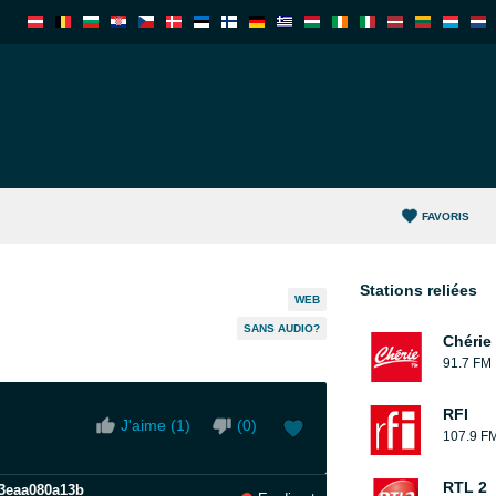
FAVORIS
Stations reliées
WEB
SANS AUDIO?
Chérie
91.7 FM
RFI
J'aime (
1
)
(
0
)
107.9 F
RTL 2
-f3eaa080a13b