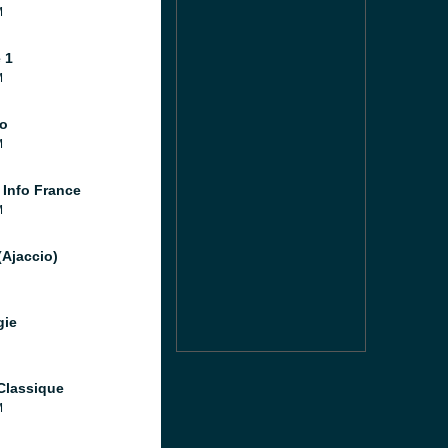
M
 1
M
o
M
 Info France
M
(Ajaccio)
gie
Classique
M