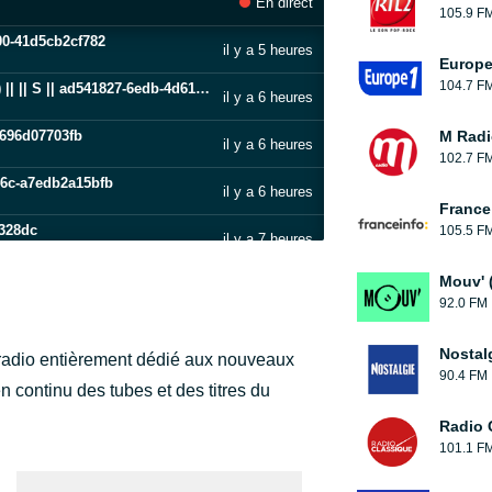
En direct
105.9 F
100-41d5cb2cf782
il y a 5 heures
Europe
104.7 F
Save My Love (With Ellie Goulding & AVAION) || || S || ad541827-6edb-4d61-ae87-486299e54105
il y a 6 heures
-b696d07703fb
M Radi
il y a 6 heures
102.7 F
a46c-a7edb2a15bfb
il y a 6 heures
France
3328dc
105.5 F
il y a 7 heures
5690c54779ce
Mouv' 
il y a 7 heures
92.0 FM
f-e2d6-42dc-9d17-45091d2a080b
il y a 7 heures
Nostal
radio entièrement dédié aux nouveaux
Just Keep Watching (From F1® The Movie) || || S || bded7f1e-695d-40a7-8bd0-94b7744f67c9
90.4 FM
il y a 7 heures
n continu des tubes et des titres du
6cf03200b8ea
Radio 
il y a 8 heures
101.1 F