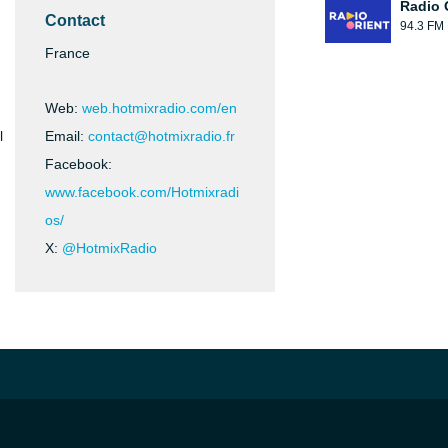
Radio 
Contact
94.3 FM
France
Web:
web.hotmixradio.com/en
l
Email:
contact@hotmixradio.fr
Facebook:
www.facebook.com/Hotmixradi
os/
X:
@HotmixRadio