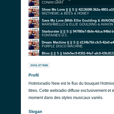
CONAN GRAY
Show Me Love || || S || 4213608f-362a-4801-a
WIZTHEMC & BEES & HONEY
MARSHMELLO & ELLIE GOULDING & AVAION
Starburster || || S || 947f80e7-8bfe-4dca-948d
FONTAINES D.C.
Dream Machine || || S || d134b7fd-cfc5-42e0-
PURPLE DISCO MACHINE
Bliss || || S || bbfe5ec9-8302-44a7-afc0-43fc81
TYLA
Feel Good || || S || 0f0d8b57-ccdf-4a82-8a95-
SOUL ET R&B
CHARLOTTE CARDIN
Profil
Pretty Girls (Feat. Obanga) || || S || 2ed72f5
WILL SMITH & OBANGA
Hotmixradio New est le flux du bouquet Hotmix
TATE MCRAE
titres. Cette webradio diffuse exclusivement et e
ALICANTE || || S || dfb1f2c5-5b0e-4a9a-b061-
moment dans des styles musicaux variés.
KARMEN & PLK
Slogan