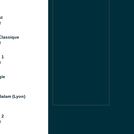
st
M
Classique
M
 1
M
gie
Salam (Lyon)
 2
M