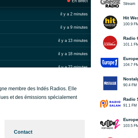
En direct
Stream
il y a 2 minutes
Hit We
100.9 F
il y a 9 minutes
Radio 
il y a 13 minutes
101.1 F
il y a 18 minutes
Europe
104.7 F
il y a 22 minutes
Nostal
il y a 27 minutes
90.4 FM
ligne membre des Indés Radios. Elle
 mix)
il y a 32 minutes
ues et des émissions spécialement
Radio 
91.1 FM
il y a 43 minutes
Europe
il y a 47 minutes
103.5 F
Contact