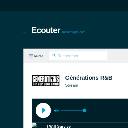
Ecouter
radioenligne.com
MENU
ES GENRES
Générations R&B
Stream
I Will Survive