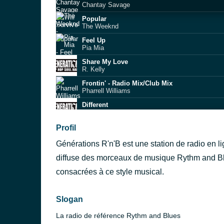
Chantay Savage
Popular
The Weeknd
Feel Up
Pia Mia
Share My Love
R. Kelly
Frontin' - Radio Mix/Club Mix
Pharrell Williams
Different
Nonso Amadi & Majid Jordan
Easy - Remix
Profil
DaniLeigh
Générations R'n'B est une station de radio en 
Love Will Never Do (Without You) (U.K. Funky
Janet Jackson
diffuse des morceaux de musique Rythm and Bl
Back Together
consacrées à ce style musical.
Amorphous
Turks & Caicos
Rod Wave
Slogan
La radio de référence Rythm and Blues