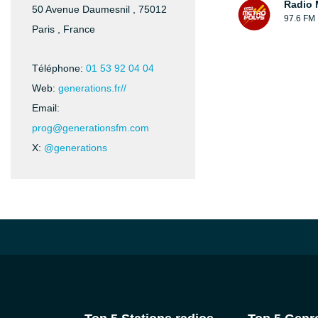
Radio 
50 Avenue Daumesnil , 75012
97.6 FM
Paris , France
Téléphone:
01 53 92 04 04
Web:
generations.fr//
Email:
prog@generationsfm.com
X:
@generations