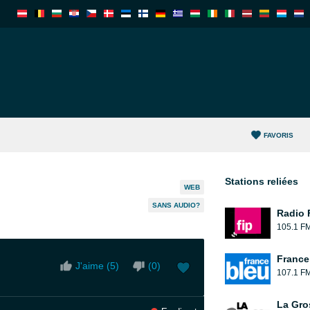
FAVORIS
Stations reliées
WEB
SANS AUDIO?
Radio 
105.1 F
France
J'aime (
5
)
(
0
)
107.1 F
La Gro