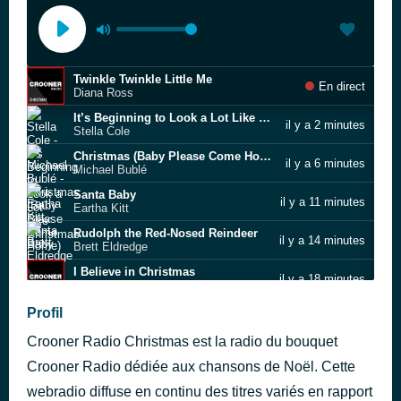
Twinkle Twinkle Little Me
En direct
Diana Ross
It’s Beginning to Look a Lot Like Christmas
il y a 2 minutes
Stella Cole
Christmas (Baby Please Come Home)
il y a 6 minutes
Michael Bublé
Santa Baby
il y a 11 minutes
Eartha Kitt
Rudolph the Red‐Nosed Reindeer
il y a 14 minutes
Brett Eldredge
I Believe in Christmas
il y a 18 minutes
Dionne Warwick
Merry Christmas Baby
Profil
il y a 23 minutes
Lawrence
Crooner Radio Christmas est la radio du bouquet
Santa Claus Is Comin’ to Town
il y a 27 minutes
Jessie J feat. B.o.B
Crooner Radio dédiée aux chansons de Noël. Cette
Little Saint Nick
webradio diffuse en continu des titres variés en rapport
il y a 31 minutes
North Shore