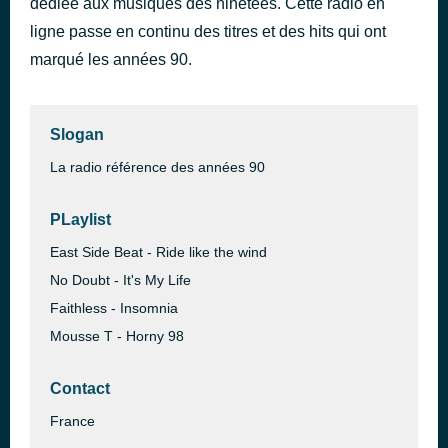
dédiée aux musiques des ninetees. Cette radio en
Black Hole Sun
ligne passe en continu des titres et des hits qui ont
il y a 41 minutes
Soundgarden
marqué les années 90.
Slogan
La radio référence des années 90
PLaylist
East Side Beat - Ride like the wind
No Doubt - It's My Life
Faithless - Insomnia
Mousse T - Horny 98
Contact
France