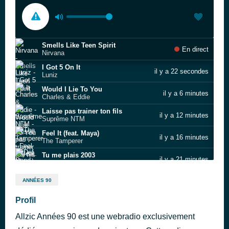
Smells Like Teen Spirit
En direct
Nirvana
I Got 5 On It
il y a 22 secondes
Luniz
Would I Lie To You
il y a 6 minutes
Charles & Eddie
Laisse pas trainer ton fils
il y a 12 minutes
Suprême NTM
Feel It (feat. Maya)
il y a 16 minutes
The Tamperer
Tu me plais 2003
il y a 21 minutes
Def Bond & K‐Reen
Men In Black
il y a 28 minutes
ANNÉES 90
Will Smith
Not an Addict
Profil
il y a 34 minutes
K’s Choice
Allzic Années 90 est une webradio exclusivement
Mmm Mmm Mmm Mmm
il y a 37 minutes
Crash Test Dummies