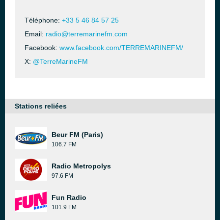
Téléphone:
+33 5 46 84 57 25
Email:
radio@terremarinefm.com
Facebook:
www.facebook.com/TERREMARINEFM/
X:
@TerreMarineFM
Stations reliées
Beur FM (Paris)
106.7 FM
Radio Metropolys
97.6 FM
Fun Radio
101.9 FM