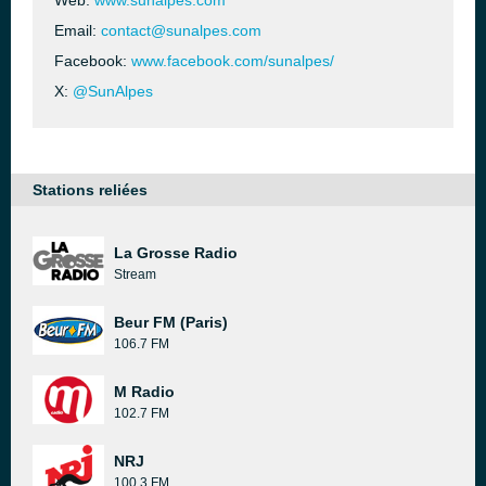
Web:
www.sunalpes.com
Email:
contact@sunalpes.com
Facebook:
www.facebook.com/sunalpes/
X:
@SunAlpes
Stations reliées
La Grosse Radio
Stream
Beur FM (Paris)
106.7 FM
M Radio
102.7 FM
NRJ
100.3 FM