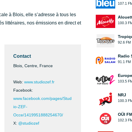
107.1 F
ale à Blois, elle s’adresse à tous les
Alouet
s littéraires, nos émissions en direct et
100.3 F
Tropiq
92.6 FM
Contact
Radio 
91.1 FM
Blois, Centre, France
Europe
103.5 F
Web:
www.studiozef.fr
Facebook:
NRJ
www.facebook.com/pages/Stud
100.3 F
io-ZEF-
OÜI F
Occe/1419951888254670/
102.3 F
X:
@studiozef