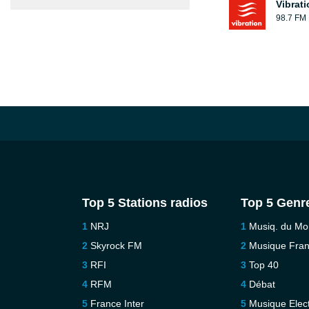
Vibrat
98.7 FM
Top 5 Stations radios
Top 5 Genr
NRJ
Musiq. du M
Skyrock FM
Musique Fra
RFI
Top 40
RFM
Débat
France Inter
Musique Elec