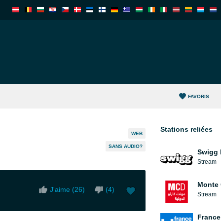
FAVORIS
Stations reliées
WEB
SANS AUDIO?
Swigg 
Stream
Monte 
J'aime (
26
)
(
4
)
Stream
France