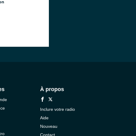
ion
es
À propos
onde
nce
Inclure votre radio
Aide
Nouveau
tro
Contact