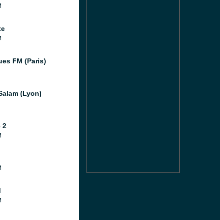
M
te
M
ues FM (Paris)
Salam (Lyon)
 2
M
M
M
M