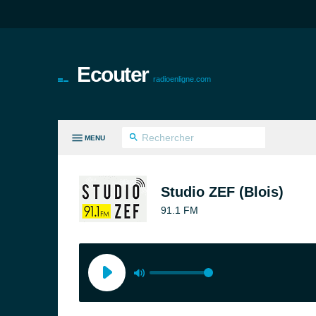
Ecouter
radioenligne.com
MENU
ES GENRES
Studio ZEF (Blois)
91.1 FM