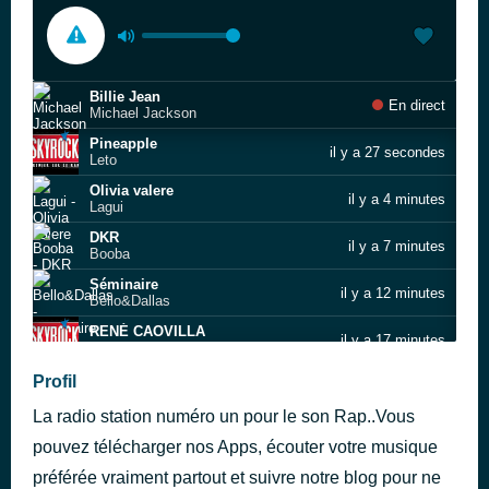
Billie Jean
En direct
Michael Jackson
Pineapple
il y a 27 secondes
Leto
Olivia valere
il y a 4 minutes
Lagui
DKR
il y a 7 minutes
Booba
Séminaire
il y a 12 minutes
Bello&Dallas
RENÉ CAOVILLA
il y a 17 minutes
Gambi
Worth It (instrumental)
Profil
il y a 23 minutes
Fifth Harmony
La radio station numéro un pour le son Rap..Vous
Sexy Nana
il y a 26 minutes
Aya Nakamura, La Rvfleuze
pouvez télécharger nos Apps, écouter votre musique
NUEVAYoL
préférée vraiment partout et suivre notre blog pour ne
il y a 29 minutes
Bad Bunny