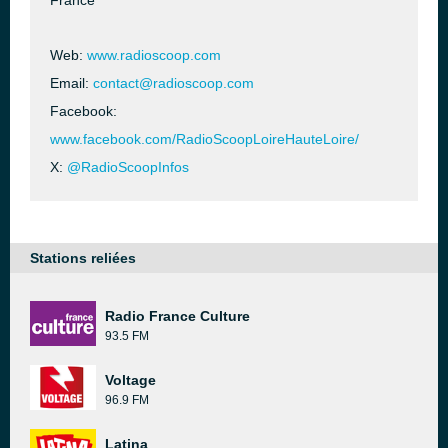
France
Web:
www.radioscoop.com
Email:
contact@radioscoop.com
Facebook:
www.facebook.com/RadioScoopLoireHauteLoire/
X:
@RadioScoopInfos
Stations reliées
Radio France Culture
93.5 FM
Voltage
96.9 FM
Latina