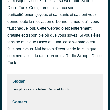
la musique Disco et Funk sur sa webradio Scoop -
I Want You Back
Disco Funk. Ces genres musicaux sont
il y a 48 minutes
The Jackson 5
particulièrement joyeux et dansants et sauront vous
donne toute la motivation et bonne humeur qu'il vous
faut chaque jour. Cette webradio est entièrement
gratuite et disponible où que vous soyez. Si vous êtes
fans de musique Disco et Funk, cette webradio est
faite pour vous. Nul besoin d'écouter de la musique
commercial sur la radio : écoutez Radio Scoop - Disco
Funk.
Slogan
Les plus grands tubes Disco et Funk
Contact