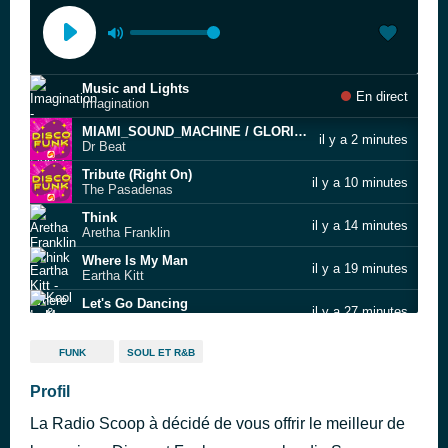
Music and Lights
En direct
Imagination
MIAMI_SOUND_MACHINE / GLORIA ESTEFAN
il y a 2 minutes
Dr Beat
Tribute (Right On)
il y a 10 minutes
The Pasadenas
Think
il y a 14 minutes
Aretha Franklin
Where Is My Man
il y a 19 minutes
Eartha Kitt
Let's Go Dancing
il y a 27 minutes
Kool & The Gang
I Love America
il y a 31 minutes
FUNK
SOUL ET R&B
Patrick Juvet
Act Like You Know
Profil
il y a 36 minutes
Fat Larry's Band
La Radio Scoop à décidé de vous offrir le meilleur de
Can't Fake The Feeling
il y a 43 minutes
Geraldine Hunt