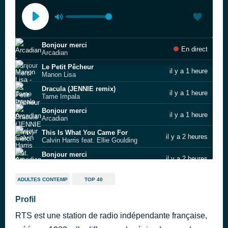
Bonjour merci
En direct
Arcadian
Le Petit Pêcheur
il y a 1 heure
Manon Lisa
Dracula (JENNIE remix)
il y a 1 heure
Tame Impala
Bonjour merci
il y a 1 heure
Arcadian
This Is What You Came For
il y a 2 heures
Calvin Harris feat. Ellie Goulding
Bonjour merci
il y a 2 heures
Arcadian
Elizabeth Taylor
il y a 2 heures
ADULTES CONTEMP
TOP 40
Taylor Swift
Bonjour merci
Profil
il y a 2 heures
Arcadian
RTS est une station de radio indépendante française,
They Don´t Care About Us
il y a 2 heures
Michael Jackson