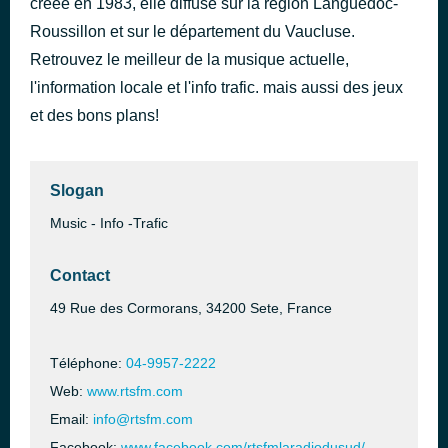
créée en 1983, elle diffuse sur la région Languedoc-
DAI DAI
Roussillon et sur le département du Vaucluse.
il y a 2 heures
SHAKIRA FEAT BURNA BOY
Retrouvez le meilleur de la musique actuelle,
l'information locale et l'info trafic. mais aussi des jeux
et des bons plans!
Slogan
Music - Info -Trafic
Contact
49 Rue des Cormorans, 34200 Sete, France
Téléphone:
04-9957-2222
Web:
www.rtsfm.com
Email:
info@rtsfm.com
Facebook:
www.facebook.com/rtsfmlaradiodusud/