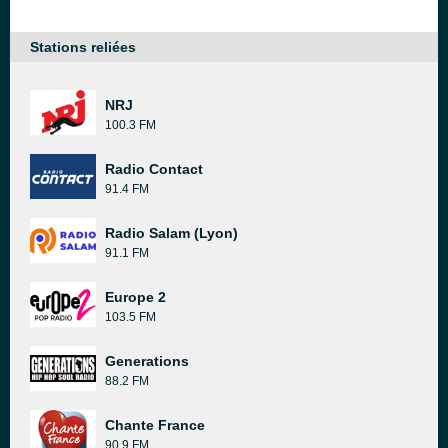
Stations reliées
NRJ
100.3 FM
Radio Contact
91.4 FM
Radio Salam (Lyon)
91.1 FM
Europe 2
103.5 FM
Generations
88.2 FM
Chante France
90.9 FM