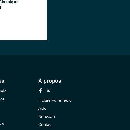
Classique
M
es
À propos
onde
nce
Inclure votre radio
Aide
Nouveau
tro
Contact