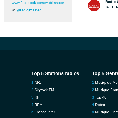
Radio 
www.facebook.com/webjmaster
101.1 F
X:
@radiojmaster
Top 5 Stations radios
Top 5 Genr
NRJ
Musiq. du M
Skyrock FM
Musique Fra
RFI
Top 40
RFM
Débat
France Inter
Musique Elec