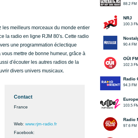
88.2 FM
NRJ
100.3 F
 les meilleurs morceaux du monde entier
 la radio en ligne RJM 80's. Cette radio
Nostal
ravers une programmation éclectique
90.4 FM
ra vous mettre de bonne humeur, grâce à
OÜI F
ssi d'écouter les autres radios de la
102.3 F
uvrir divers univers musicaux.
Radio 
94.3 FM
Contact
Europe
103.5 F
France
Radio 
Web:
www.rjm-radio.fr
97.6 FM
Facebook: