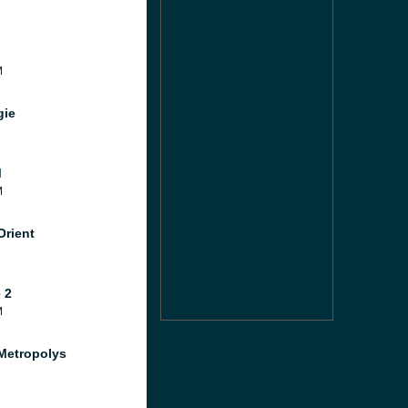
M
gie
M
M
Orient
 2
M
Metropolys