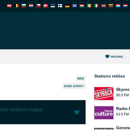
FAVORIS
Stations reliées
WEB
SANS AUDIO?
Skyroc
96.0 FM
Radio 
nous vérifions chaque
93.5 FM
J'aime (
1
)
(
0
)
Genera