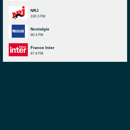
NRJ
100.3 FM
Nostalgie
90.4 FM
France Inter
87.8 FM