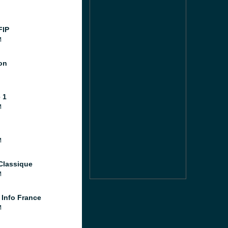
FIP
M
ion
 1
M
M
Classique
M
 Info France
M