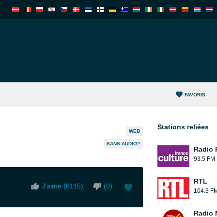
FAVORIS
Stations reliées
WEB
SANS AUDIO?
Radio 
93.5 FM
RTL
J'aime (
6115
)
(
0
)
104.3 F
Radio 