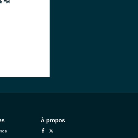
k FM
es
À propos
onde