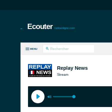
Ecouter
radioenligne.com
MENU
ES GENRES
Replay News
Stream