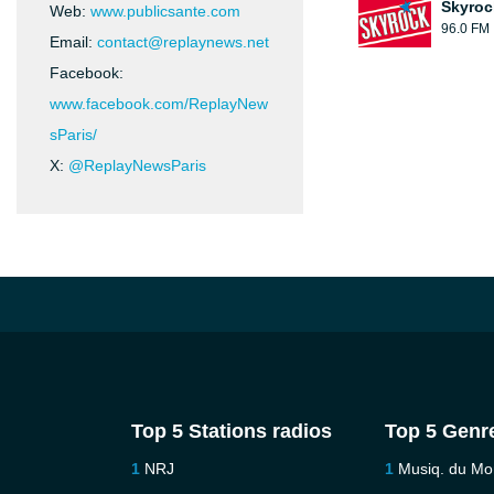
Skyroc
Web:
www.publicsante.com
96.0 FM
Email:
contact@replaynews.net
Facebook:
www.facebook.com/ReplayNew
sParis/
X:
@ReplayNewsParis
Top 5 Stations radios
Top 5 Genr
NRJ
Musiq. du M