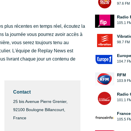
97.6 FM
Radio 
105.1 F
es plus récentes en temps réel, écoutez la
ns la journée vous pourrez avoir accès à
Vibrat
nière, vous serez toujours tenu au
98.7 FM
culier. L'équipe de Replay News est
Europe
us livrant chaque jour un contenu de
104.7 F
RFM
103.9 F
Contact
Radio 
101.1 F
25 bis Avenue Pierre Grenier,
92100 Boulogne Billancourt,
France
France
105.5 F