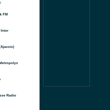
M
k FM
Inter
(Ajaccio)
Metropolys
e
sse Radio