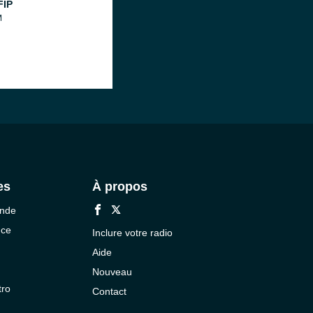
FIP
M
es
À propos
onde
nce
Inclure votre radio
Aide
Nouveau
tro
Contact