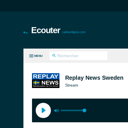
Ecouter
radioenligne.com
MENU
ES GENRES
Replay News Sweden
Stream