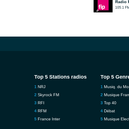
Radio 
105.1 F
Top 5 Stations radios
Top 5 Genr
NRJ
Musiq. du M
Skyrock FM
Musique Fra
RFI
Top 40
RFM
Débat
France Inter
Musique Elec