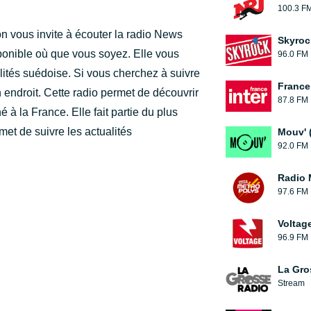
100.3 F
on vous invite à écouter la radio News
Skyroc
sponible où que vous soyez. Elle vous
96.0 FM
alités suédoise. Si vous cherchez à suivre
France 
 endroit. Cette radio permet de découvrir
87.8 FM
é à la France. Elle fait partie du plus
et de suivre les actualités
Mouv' 
92.0 FM
Radio 
97.6 FM
Voltag
96.9 FM
La Gro
Stream