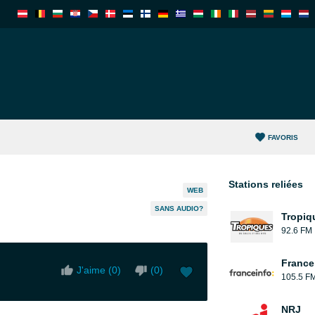
FAVORIS
Stations reliées
WEB
SANS AUDIO?
Tropiq
92.6 FM
France
J'aime (
0
)
(
0
)
105.5 F
NRJ