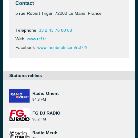
Contact
5 rue Robert Triger, 72000 Le Mans, France
Téléphone:
33 2 43 76 00 88
Web:
www.rcf.fr
Facebook:
www.facebook.com/rcf72/
Stations reliées
Radio Orient
94.3 FM
FG DJ RADIO
98.2 FM
Radio Meuh