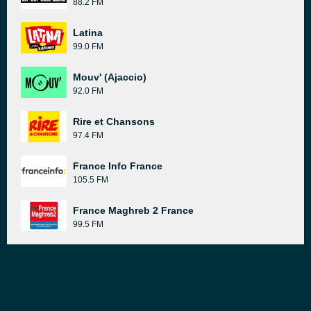
88.2 FM
Latina
99.0 FM
Mouv' (Ajaccio)
92.0 FM
Rire et Chansons
97.4 FM
France Info France
105.5 FM
France Maghreb 2 France
99.5 FM