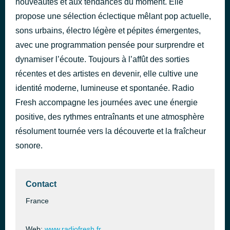
nouveautés et aux tendances du moment. Elle
The Way We Touch
propose une sélection éclectique mêlant pop actuelle,
il y a 6 heures
Charlotte Cardin
sons urbains, électro légère et pépites émergentes,
avec une programmation pensée pour surprendre et
dynamiser l’écoute. Toujours à l’affût des sorties
récentes et des artistes en devenir, elle cultive une
identité moderne, lumineuse et spontanée. Radio
Fresh accompagne les journées avec une énergie
positive, des rythmes entraînants et une atmosphère
résolument tournée vers la découverte et la fraîcheur
sonore.
Contact
France
Web:
www.radiofresh.fr