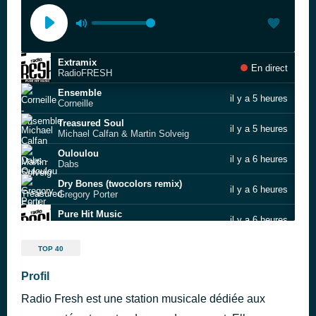
Extramix
En direct
RadioFRESH
Ensemble
il y a 5 heures
Corneille
Treasured Soul
il y a 5 heures
Michael Calfan & Martin Solveig
Ouloulou
il y a 6 heures
Dabs
Dry Bones (twocolors remix)
il y a 6 heures
Gregory Porter
Pure Hit Music
il y a 6 heures
RadioFRESH
Call On Me
il y a 6 heures
TOP 40
Eric Prydz
THINKIN OF A DRIVE BY
Profil
il y a 6 heures
DVRST
Radio Fresh est une station musicale dédiée aux
Pure Hit Music
il y a 6 heures
RadioFRESH