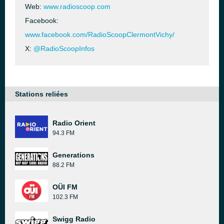
Web:
www.radioscoop.com
Facebook:
www.facebook.com/RadioScoopClermontVichy/
X:
@RadioScoopInfos
Stations reliées
Radio Orient
94.3 FM
Generations
88.2 FM
OÜI FM
102.3 FM
Swigg Radio