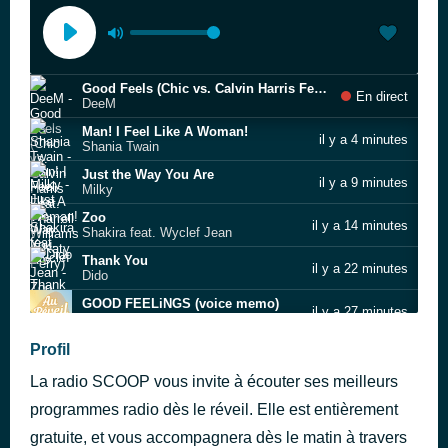
Good Feels (Chic vs. Calvin Harris Feat. Pharrell Williams & Katy Perry)
En direct
DeeM
Man! I Feel Like A Woman!
il y a 4 minutes
Shania Twain
Just the Way You Are
il y a 9 minutes
Milky
Zoo
il y a 14 minutes
Shakira feat. Wyclef Jean
Thank You
il y a 22 minutes
Dido
GOOD FEELiNGS (voice memo)
il y a 27 minutes
Coldplay
One More Time
Profil
il y a 34 minutes
Daft Punk
La radio SCOOP vous invite à écouter ses meilleurs
Sugar (StadiumX Radio Version)
il y a 41 minutes
Robin Schulz;Francesco Yates;Stadiumx
programmes radio dès le réveil. Elle est entièrement
Opalite
gratuite, et vous accompagnera dès le matin à travers
il y a 45 minutes
Taylor Swift