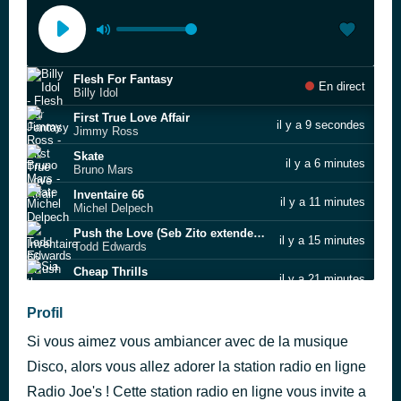
Flesh For Fantasy
En direct
Billy Idol
First True Love Affair
il y a 9 secondes
Jimmy Ross
Skate
il y a 6 minutes
Bruno Mars
Inventaire 66
il y a 11 minutes
Michel Delpech
Push the Love (Seb Zito extended remix)
il y a 15 minutes
Todd Edwards
Cheap Thrills
il y a 21 minutes
Sia
Prayer in C
Profil
il y a 26 minutes
Lilly Wood & The Prick and Robin Schulz
Si vous aimez vous ambiancer avec de la musique
September
il y a 31 minutes
Earth, Wind & Fire
Disco, alors vous allez adorer la station radio en ligne
Something Goin' On
Radio Joe's ! Cette station radio en ligne vous invite a
il y a 36 minutes
Todd Terry feat. Martha Wash & Jocelyn Brown