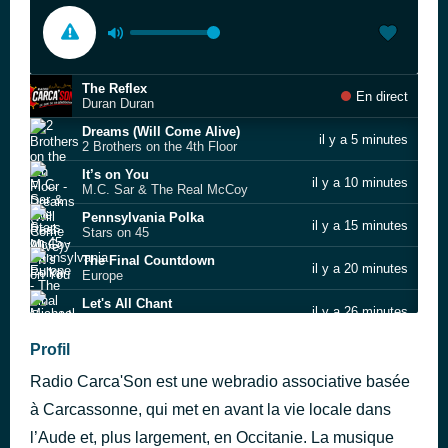
The Reflex
En direct
Duran Duran
Dreams (Will Come Alive)
il y a 5 minutes
2 Brothers on the 4th Floor
It’s on You
il y a 10 minutes
M.C. Sar & The Real McCoy
Pennsylvania Polka
il y a 15 minutes
Stars on 45
The Final Countdown
il y a 20 minutes
Europe
Let's All Chant
il y a 26 minutes
Michael Zager Band
Can't Get Enough of Your Love, Babe
Profil
il y a 31 minutes
Barry White
Radio Carca'Son est une webradio associative basée
Don’t Leave Me This Way
il y a 36 minutes
Harold Melvin & The Blue Notes
à Carcassonne, qui met en avant la vie locale dans
Just An Illusion
l’Aude et, plus largement, en Occitanie. La musique
il y a 46 minutes
Imagination