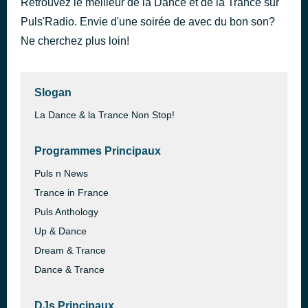
Retrouvez le meilleur de la Dance et de la Trance sur
Sweet
Puls'Radio. Envie d'une soirée de avec du bon son?
il y a 35 minutes
Mike Emilio x Alex Pizzuti x LOSTMYFAITH x Amin Yahyazadeh
Ne cherchez plus loin!
Slogan
La Dance & la Trance Non Stop!
Programmes Principaux
Puls n News
Trance in France
Puls Anthology
Up & Dance
Dream & Trance
Dance & Trance
DJs Principaux