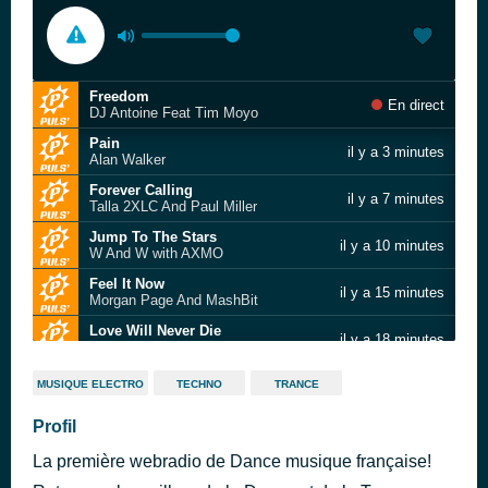
Freedom
En direct
DJ Antoine Feat Tim Moyo
Pain
il y a 3 minutes
Alan Walker
Forever Calling
il y a 7 minutes
Talla 2XLC And Paul Miller
Jump To The Stars
il y a 10 minutes
W And W with AXMO
Feel It Now
il y a 15 minutes
Morgan Page And MashBit
Love Will Never Die
il y a 18 minutes
Tungevaag Feat Alida
Cafe del Mar
il y a 24 minutes
MUSIQUE ELECTRO
TECHNO
TRANCE
Drilla And Daniel Portman
Ecstasy vs Marrakech (Matt Bukovski Bootleg)
Profil
il y a 28 minutes
ATB
La première webradio de Dance musique française!
Rave Choir
il y a 32 minutes
Darius And Finlay x Fabio Barrini x DJane HouseKat x Gambas