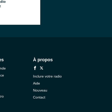
dio
M
es
À propos
onde
nce
Inclure votre radio
Aide
Nouveau
tro
Contact