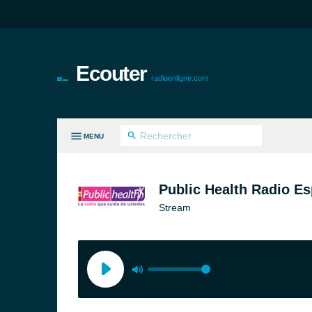
Ecouter
radioenligne.com
MENU
ES GENRES
Public Health Radio E
Stream