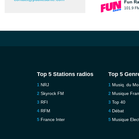
Fun Ra
101.9 F
Top 5 Stations radios
Top 5 Genr
NRJ
Musiq. du M
Skyrock FM
Musique Fra
RFI
Top 40
RFM
Débat
France Inter
Musique Elec