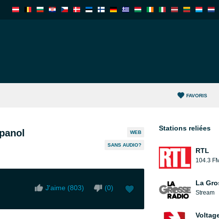
FAVORIS
Stations reliées
spanol
WEB
SANS AUDIO?
RTL
104.3 F
La Gro
J'aime (
803
)
(
0
)
Stream
Voltag