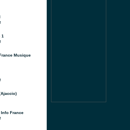
M
M
 1
M
France Musique
M
(Ajaccio)
 Info France
M