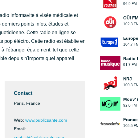
96.9 FM
adio informavite à visée médicale et
OÜI F
derniers points infos, études et
102.3 F
uotidienne. Cette radio en ligne se
Europe
s pop éléctro. Cette radio est établie en
104.7 F
l'étranger également, tel que cette
ible depuis n'importe quel appareil
Radio 
91.7 FM
NRJ
100.3 F
Contact
Mouv' 
Paris, France
92.0 FM
France
Web:
www.publicsante.com
105.5 F
Email:
contact@publicsante.com