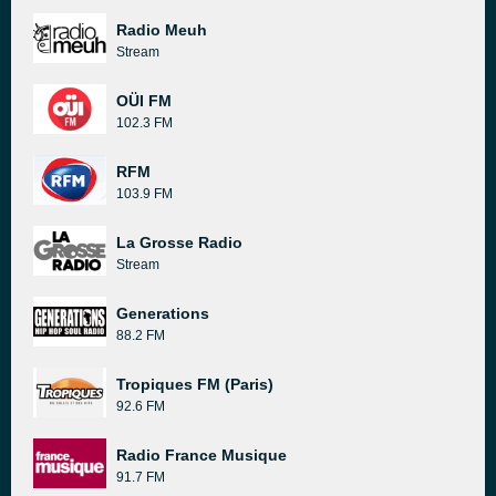
Radio Meuh
Stream
OÜI FM
102.3 FM
RFM
103.9 FM
La Grosse Radio
Stream
Generations
88.2 FM
Tropiques FM (Paris)
92.6 FM
Radio France Musique
91.7 FM