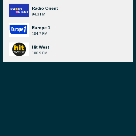
Radio Orient
94.3 FM
Europe 1
104.7 FM
Hit West
100.9 FM