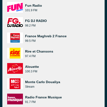
Fun Radio
101.9 FM
FG DJ RADIO
98.2 FM
France Maghreb 2 France
99.5 FM
Rire et Chansons
97.4 FM
Alouette
100.3 FM
Monte Carlo Doualiya
Stream
Radio France Musique
91.7 FM