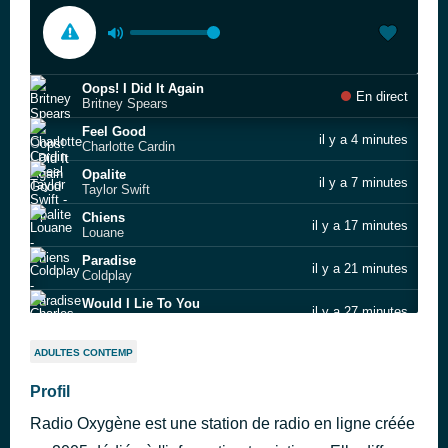
Oops! I Did It Again
En direct
Britney Spears
Feel Good
il y a 4 minutes
Charlotte Cardin
Opalite
il y a 7 minutes
Taylor Swift
Chiens
il y a 17 minutes
Louane
Paradise
il y a 21 minutes
Coldplay
Would I Lie To You
il y a 27 minutes
Charles & Eddie
Tu Trouveras
il y a 33 minutes
ADULTES CONTEMP
Natasha St‐Pier
Mr. Know It All
Profil
il y a 37 minutes
Teddy Swims
Radio Oxygène est une station de radio en ligne créée
Frerot
il y a 47 minutes
Jérémy Frérot