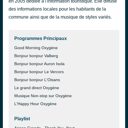
en 2005 dédiée à l'information touristique. Elle diffuse
Cold Heart - PNAU Remix
des informations locales pour les habitants de la
il y a 52 minutes
Elton John
commune ainsi que de la musique de styles variés.
Programmes Principaux
Good Morning Oxygène
Bonjour bonjour Valberg
Bonjour bonjour Auron Isola
Bonjour bonjour Le Vercors
Bonjour bonjour L'Oisans
Le grand direct Oxygène
Musique Non-stop sur Oxygène
L'Happy Hour Oxygène
Playlist