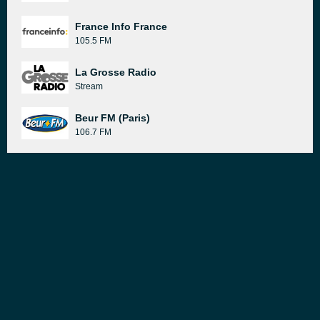
France Info France
105.5 FM
La Grosse Radio
Stream
Beur FM (Paris)
106.7 FM