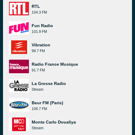
RTL
104.3 FM
Fun Radio
101.9 FM
Vibration
98.7 FM
Radio France Musique
91.7 FM
La Grosse Radio
Stream
Beur FM (Paris)
106.7 FM
Monte Carlo Doualiya
Stream