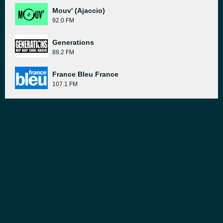
Mouv' (Ajaccio)
92.0 FM
Generations
88.2 FM
France Bleu France
107.1 FM