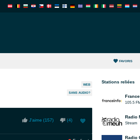
FAVORIS
Stations reliées
WEB
SANS AUDIO?
France
105.5 F
Radio
J'aime (
157
)
(
4
)
Stream
Radio 