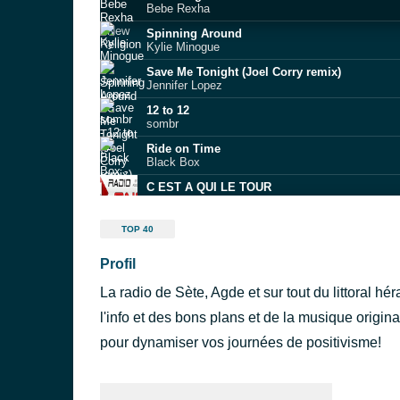
Bebe Rexha
Spinning Around
Kylie Minogue
Save Me Tonight (Joel Corry remix)
Jennifer Lopez
12 to 12
sombr
Ride on Time
Black Box
C EST A QUI LE TOUR
MYLENE FARMER
Crazy
TOP 40
Gnarls Barkley
Profil
Comment on fait
Vianney
La radio de Sète, Agde et sur tout du littoral h
The Way We Touch
Charlotte Cardin
l'info et des bons plans et de la musique origin
Sweet Dreams (Are Made of This)
pour dynamiser vos journées de positivisme!
Eurythmics