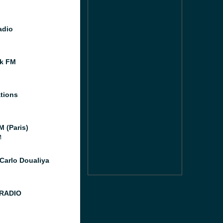
adio
k FM
tions
M (Paris)
M
Carlo Doualiya
 RADIO