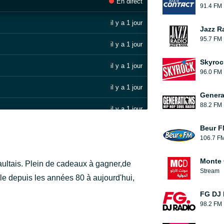
En direct
91.4 FM
il y a 1 jour
Jazz R
95.7 FM
il y a 1 jour
Skyroc
il y a 1 jour
96.0 FM
il y a 1 jour
Genera
88.2 FM
il y a 1 jour
Beur F
il y a 1 jour
106.7 F
il y a 1 jour
Monte 
éraultais. Plein de cadeaux à gagner,de
Stream
il y a 1 jour
ale depuis les années 80 à aujourd'hui,
FG DJ
il y a 1 jour
98.2 FM