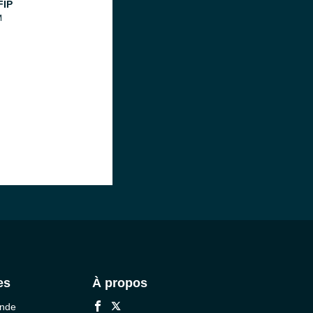
FIP
M
es
À propos
onde