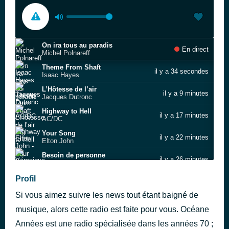
On ira tous au paradis
En direct
Michel Polnareff
Theme From Shaft
il y a 34 secondes
Isaac Hayes
L’Hôtesse de l’air
il y a 9 minutes
Jacques Dutronc
Highway to Hell
il y a 17 minutes
AC/DC
Your Song
il y a 22 minutes
Elton John
Besoin de personne
il y a 26 minutes
Véronique Sanson
Sara
Profil
il y a 34 minutes
Fleetwood Mac
Si vous aimez suivre les news tout étant baigné de
(You Make Me Feel Like) A Natural Woman
il y a 43 minutes
Carole King
musique, alors cette radio est faite pour vous. Océane
Hotel California
Années est une radio spécialisée dans les années 70 ;
il y a 48 minutes
Eagles