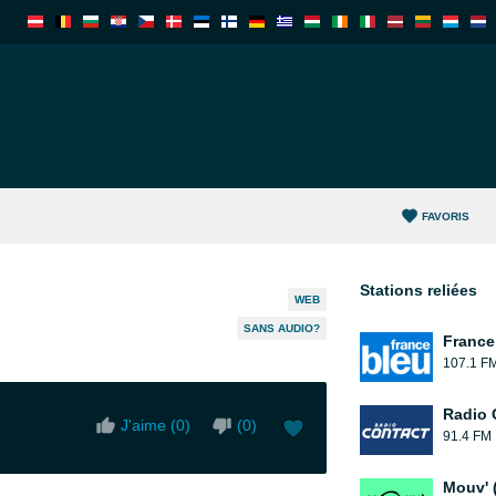
FAVORIS
Stations reliées
WEB
SANS AUDIO?
France
107.1 F
Radio 
J'aime (
0
)
(
0
)
91.4 FM
Mouv' 