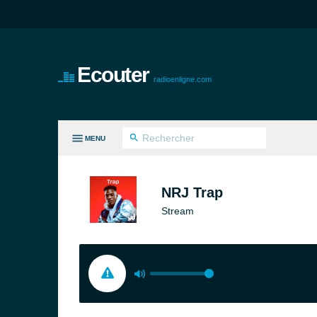
Ecouter
radioenligne.com
MENU
ES GENRES
NRJ Trap
Stream