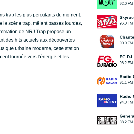
92.0 FM
ns trap les plus percutants du moment.
Skyroc
de la scène trap, mêlant basses lourdes,
96.0 FM
rammation de NRJ Trap propose un
Chante
lant des hits actuels aux découvertes
90.9 FM
usique urbaine moderne, cette station
ent tournée vers l’énergie et les
FG DJ
98.2 FM
Radio 
91.1 FM
Radio 
94.3 FM
Genera
88.2 FM