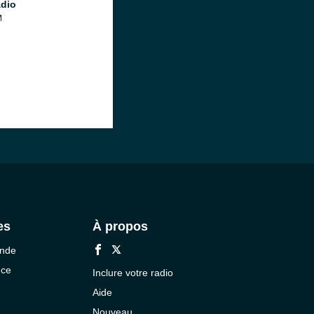
dio
M
es
À propos
onde
nce
Inclure votre radio
Aide
Nouveau