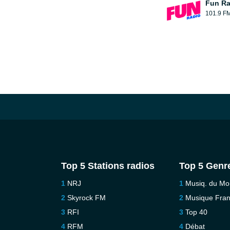
Fun Ra
101.9 F
Top 5 Stations radios
Top 5 Genr
NRJ
Musiq. du M
Skyrock FM
Musique Fra
RFI
Top 40
RFM
Débat