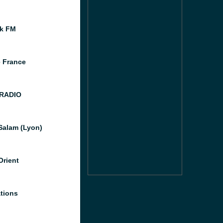
k FM
 France
 RADIO
Salam (Lyon)
Orient
tions