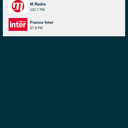
M Radio
102.7 FM
France Inter
87.8 FM