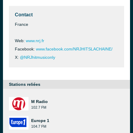
Contact
France
Web:
www.nrj.fr
Facebook:
www.facebook.com/NRJHITSLACHAINE/
X:
@NRJhitmusiconly
Stations reliées
M Radio
102.7 FM
Europe 1
104.7 FM