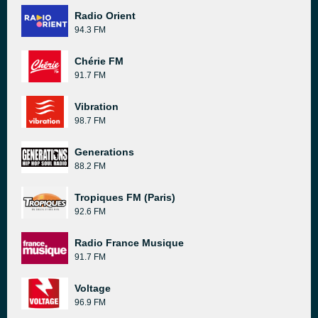
Radio Orient
94.3 FM
Chérie FM
91.7 FM
Vibration
98.7 FM
Generations
88.2 FM
Tropiques FM (Paris)
92.6 FM
Radio France Musique
91.7 FM
Voltage
96.9 FM