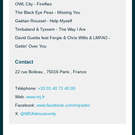
OWL City - Fireflies
The Black Eye Peas - Missing You
Gaëtan Roussel - Help Myself
Timbaland & Tyssem - The Way I Are
David Guetta feat Fergie & Chris Willis & LMFAO -
Gettin' Over You
Contact
22 rue Boileau , 75016 Paris , France
Téléphone:
+33 01 40 71 40 00
Web:
www.nrj.fr
Facebook:
www.facebook.com/nrjradio/
X:
@NRJhitmusiconly